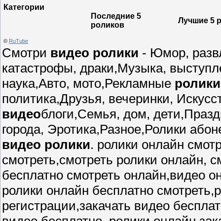
Категории
Последние 5
Лучшие 5 
роликов
©
RuTube
Смотри
видео ролики
- Юмор, разв
катастрофы, драки,Музыка, выступл
наука,Авто, мото,Рекламные
ролики
политика,Друзья, вечеринки, Искусст
видео
блоги,Семья, дом, дети,Празд
города, Эротика,Разное,Ролики або
видео ролики
. ролики онлайн смот
смотреть,смотреть ролики онлайн, с
бесплатно смотреть онлайн,видео о
ролики онлайн бесплатно смотреть,р
регистрации,закачать видео бесплат
видео бесплатно, ролики онлайн,за