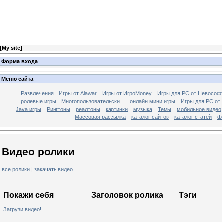
[
My site
]
Форма входа
Меню сайта
Развлечения
Игры от Alawar
Игры от ИгроMoney
Игры для PC от Невософ
ролевые игры
Многопользовательски...
онлайн мини игры
Игры для PC от 
Java игры
Рингтоны
реалтоны
картинки
музыка
Темы
мобильное видео
Массовая рассылка
каталог сайтов
каталог статей
ф
Видео ролики
все ролики
|
закачать видео
Покажи себя
Заголовок ролика
Тэги
Загрузи видео!